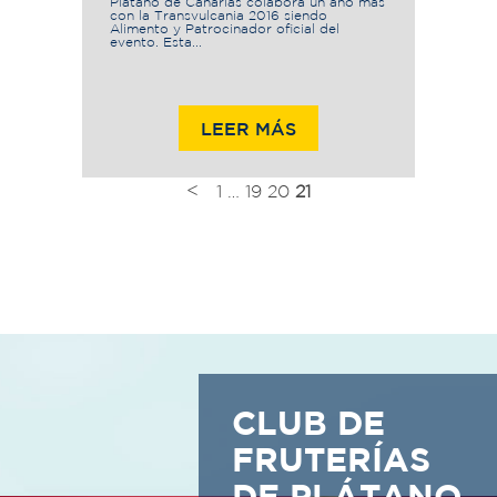
Plátano de Canarias colabora un año más
con la Transvulcania 2016 siendo
Alimento y Patrocinador oficial del
evento. Esta...
LEER MÁS
<
1
…
19
20
21
CLUB DE
FRUTERÍAS