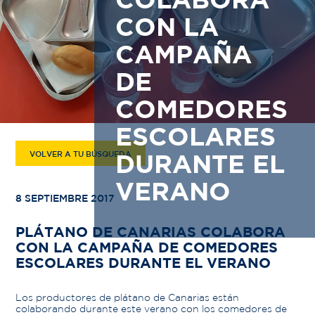
COLABORA
CON LA
CAMPAÑA
DE
COMEDORES
ESCOLARES
VOLVER A TU BÚSQUEDA
DURANTE EL
VERANO
8 SEPTIEMBRE 2017
PLÁTANO DE CANARIAS COLABORA
CON LA CAMPAÑA DE COMEDORES
ESCOLARES DURANTE EL VERANO
Los productores de plátano de Canarias están
colaborando durante este verano con los comedores de