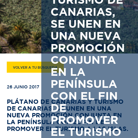
TURISMO DE
CANARIAS,
SE UNEN EN
UNA NUEVA
PROMOCIÓN
CONJUNTA
VOLVER A TU BÚSQUEDA
EN LA
PENÍNSULA
26 JUNIO 2017
CON EL FIN
PLÁTANO DE CANARIAS Y TURISMO
DE
DE CANARIAS, SE UNEN EN UNA
NUEVA PROMOCIÓN CONJUNTA EN
PROMOVER
LA PENÍNSULA CON EL FIN DE
PROMOVER EL TURISMO A LAS ISLAS.
EL TURISMO