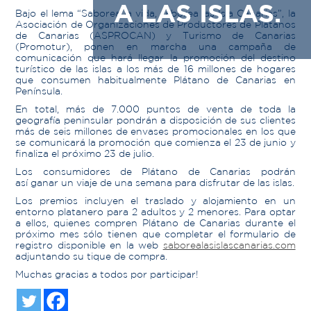
A LAS ISLAS.
Bajo el lema “Saborea la vida, saborea las Isla Canarias”, la
Asociación de Organizaciones de Productores de Plátanos
de Canarias (ASPROCAN) y Turismo de Canarias
(Promotur), ponen en marcha una campaña de
comunicación que hará llegar la promoción del destino
turístico de las islas a los más de 16 millones de hogares
que consumen habitualmente Plátano de Canarias en
Península.
En total, más de 7.000 puntos de venta de toda la
geografía peninsular pondrán a disposición de sus clientes
más de seis millones de envases promocionales en los que
se comunicará la promoción que comienza el 23 de junio y
finaliza el próximo 23 de julio.
Los consumidores de Plátano de Canarias podrán
así ganar un viaje de una semana para disfrutar de las islas.
Los premios incluyen el traslado y alojamiento en un
entorno platanero para 2 adultos y 2 menores. Para optar
a ellos, quienes compren Plátano de Canarias durante el
próximo mes sólo tienen que completar el formulario de
registro disponible en la web
saborealasislascanarias.com
adjuntando su tique de compra.
Muchas gracias a todos por participar!