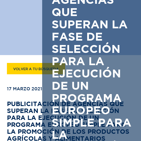
AGENCIAS
QUE
SUPERAN LA
FASE DE
SELECCIÓN
PARA LA
VOLVER A TU BÚSQUEDA
EJECUCIÓN
DE UN
17 MARZO 2021
PROGRAMA
PUBLICITACIÓN DE AGENCIAS QUE
EUROPEO
SUPERAN LA FASE DE SELECCIÓN
PARA LA EJECUCIÓN DE UN
SIMPLE PARA
PROGRAMA EUROPEO SIMPLE PARA
LA PROMOCIÓN DE LOS PRODUCTOS
LA
AGRÍCOLAS Y ALIMENTARIOS