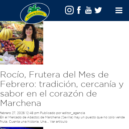
Archivos
Toggle
Menu
Rocío, Frutera del Mes de
Febrero: tradición, cercanía y
sabor en el corazón de
Marchena
febrero 27, 2026 12:48 pm
Publicado por
editor_agencia
En el Mercado de Abastos de Marchena (Sevilla) hay un puesto que no solo vende
fruta. Cuenta una historia. Una...
Ver artículo