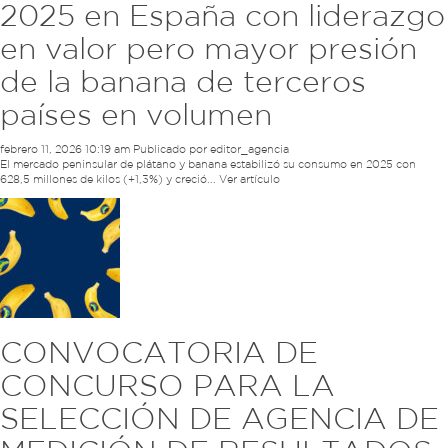
2025 en España con liderazgo
en valor pero mayor presión
de la banana de terceros
países en volumen
febrero 11, 2026 10:19 am
Publicado por
editor_agencia
El mercado peninsular de plátano y banana estabilizó su consumo en 2025 con
628,5 millones de kilos (+1,3%) y creció...
Ver artículo
CONVOCATORIA DE
CONCURSO PARA LA
SELECCIÓN DE AGENCIA DE