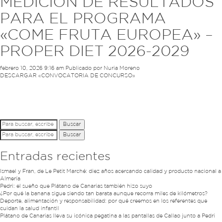
MEDICIÓN DE RESULTADOS
PARA EL PROGRAMA
«COME FRUTA EUROPEA» –
PROPER DIET 2026-2029
febrero 10, 2026 9:16 am
Publicado por
Nuria Moreno
DESCARGAR «CONVOCATORIA DE CONCURSO»
Buscar
Buscar
Entradas recientes
Ismael y Fran, de Le Petit Marché: diez años acercando calidad y producto nacional a
Almería
Pedri: el sueño que Plátano de Canarias también hizo suyo
¿Por qué la banana sigue siendo tan barata aunque recorra miles de kilómetros?
Deporte, alimentación y responsabilidad: por qué creemos en los referentes que
cuidan la salud infantil
Plátano de Canarias lleva su icónica pegatina a las pantallas de Callao junto a Pedri