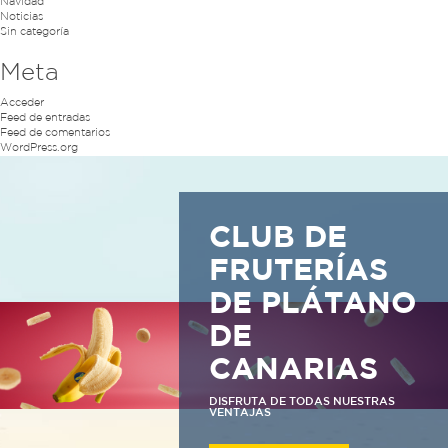
Navidad
Noticias
Sin categoría
Meta
Acceder
Feed de entradas
Feed de comentarios
WordPress.org
CLUB DE
FRUTERÍAS
DE PLÁTANO
DE
CANARIAS
DISFRUTA DE TODAS NUESTRAS
VENTAJAS