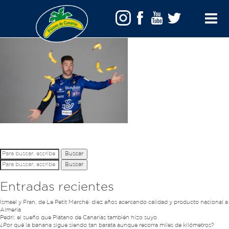
balonmano masculino
Toggle
Menu
Buscar
Buscar
Entradas recientes
Ismael y Fran, de Le Petit Marché: diez años acercando calidad y producto nacional a
Almería
Pedri: el sueño que Plátano de Canarias también hizo suyo
¿Por qué la banana sigue siendo tan barata aunque recorra miles de kilómetros?