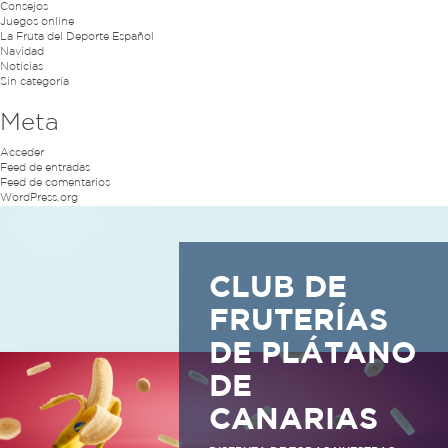
Consejos
Juegos online
La Fruta del Deporte Español
Navidad
Noticias
Sin categoría
Meta
Acceder
Feed de entradas
Feed de comentarios
WordPress.org
CLUB DE
FRUTERÍAS
DE PLÁTANO
DE
CANARIAS