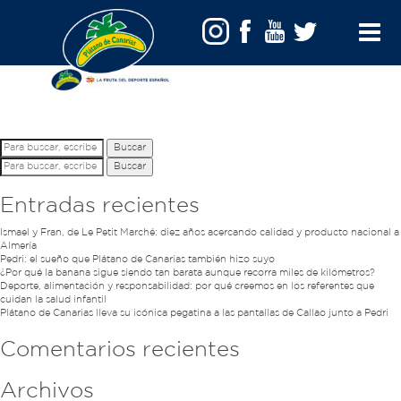
la-fruta-deporte-espanol
Toggle
Menu
Buscar
Buscar
Entradas recientes
Ismael y Fran, de Le Petit Marché: diez años acercando calidad y producto nacional a
Almería
Pedri: el sueño que Plátano de Canarias también hizo suyo
¿Por qué la banana sigue siendo tan barata aunque recorra miles de kilómetros?
Deporte, alimentación y responsabilidad: por qué creemos en los referentes que
cuidan la salud infantil
Plátano de Canarias lleva su icónica pegatina a las pantallas de Callao junto a Pedri
Comentarios recientes
Archivos