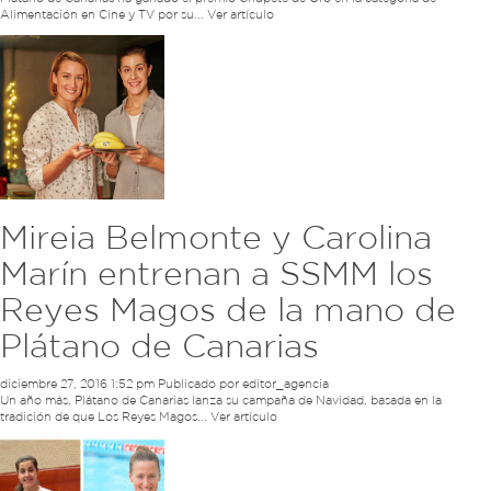
Alimentación en Cine y TV por su...
Ver artículo
Mireia Belmonte y Carolina
Marín entrenan a SSMM los
Reyes Magos de la mano de
Plátano de Canarias
diciembre 27, 2016 1:52 pm
Publicado por
editor_agencia
Un año más, Plátano de Canarias lanza su campaña de Navidad, basada en la
tradición de que Los Reyes Magos...
Ver artículo