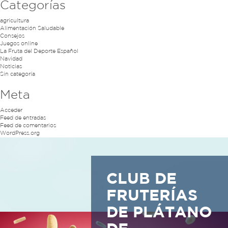
Categorías
agricultura
Alimentación Saludable
Consejos
Juegos online
La Fruta del Deporte Español
Navidad
Noticias
Sin categoría
Meta
Acceder
Feed de entradas
Feed de comentarios
WordPress.org
CLUB DE
FRUTERÍAS
DE PLÁTANO