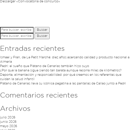
Descargar «Convocatoria de concurso»
Buscar
Buscar
Entradas recientes
Ismael y Fran, de Le Petit Marché: diez años acercando calidad y producto nacional a
Almería
Pedri: el sueño que Plátano de Canarias también hizo suyo
¿Por qué la banana sigue siendo tan barata aunque recorra miles de kilómetros?
Deporte, alimentación y responsabilidad: por qué creemos en los referentes que
cuidan la salud infantil
Plátano de Canarias lleva su icónica pegatina a las pantallas de Callao junto a Pedri
Comentarios recientes
Archivos
julio 2026
junio 2026
mayo 2026