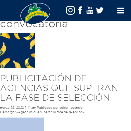
Archivo de etiquetas:
Toggle
convocatoria
Menu
PUBLICITACIÓN DE
AGENCIAS QUE SUPERAN
LA FASE DE SELECCIÓN
marzo 28, 2022 7:41 am
Publicado por
editor_agencia
Descargar «Agencias que superan la fase de selección»