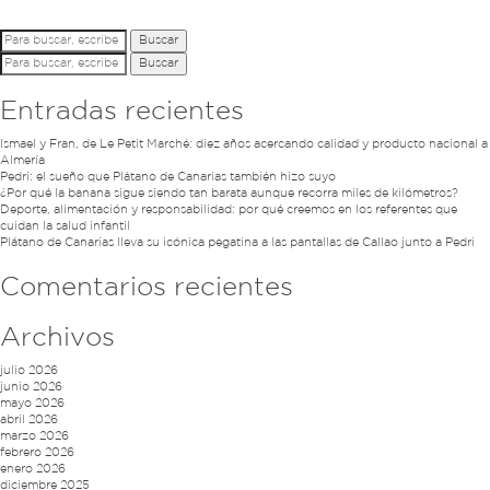
Buscar
Buscar
Entradas recientes
Ismael y Fran, de Le Petit Marché: diez años acercando calidad y producto nacional a
Almería
Pedri: el sueño que Plátano de Canarias también hizo suyo
¿Por qué la banana sigue siendo tan barata aunque recorra miles de kilómetros?
Deporte, alimentación y responsabilidad: por qué creemos en los referentes que
cuidan la salud infantil
Plátano de Canarias lleva su icónica pegatina a las pantallas de Callao junto a Pedri
Comentarios recientes
Archivos
julio 2026
junio 2026
mayo 2026
abril 2026
marzo 2026
febrero 2026
enero 2026
diciembre 2025