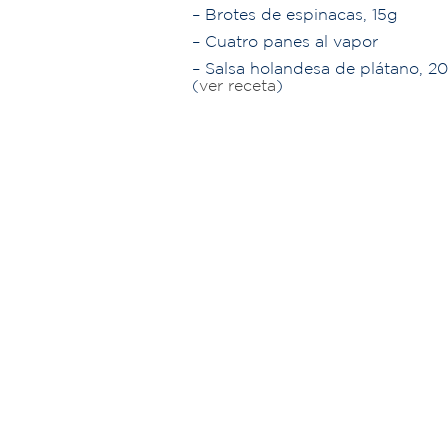
–
Brotes de espinacas, 15g
–
Cuatro panes al vapor
–
Salsa holandesa de plátano, 2
(
ver receta
)