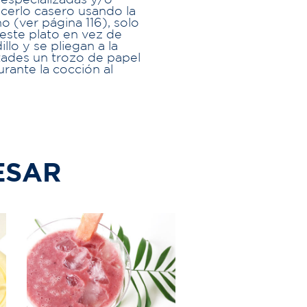
 especializadas y/o
cerlo casero usando la
o (ver página 116), solo
este plato en vez de
llo y se pliegan a la
tades un trozo de papel
rante la cocción al
ESAR