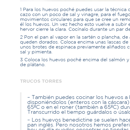
1
Para los huevos poché puedes usar la técnica c
cazo con un poco de sal y vinagre, para el fueg
movimientos circulares para que se cree un remo
él los huevos. Un vez hecho esto vuelve a subir 
hervor cierre la clara. Cocínalo durante un par de
2
Pon el pan al vapor en la sartén o plancha, d
queden dorados. Coloca encima unas lascas de
unos brotes de espinaca previamente aliñados co
sal y pimienta.
3
Coloca los huevos poché encima del salmón y 
de plátano.
TRUCOS TORRES
–
También puedes cocinar los huevos a 
disponiéndolos (enteros con la cáscara)
65ºC o en el roner (también a 65ºC) dur
Transcurrido el tiempo guárdalos o úsalo
–
Los huevos benedictine se suelen hac
pan inglés. Pero nosotros hemos preferi